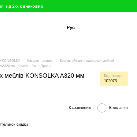
лі від
2-х однакових
Рус
в ⚡KONSOLKA
Каталог товаров
Кранштейн для подвесных меблей
A320 мм (Компл. - Лів. + Прав.)
их меблів KONSOLKA A320 мм
Код товара
102073
К сравнению
В желания
тельной скидки