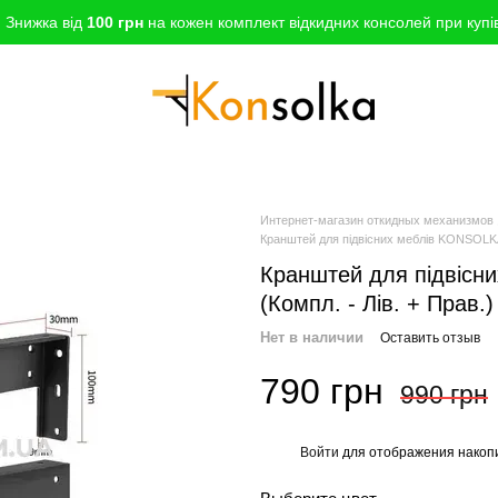
!
Знижка від
100 грн
на кожен комплект відкидних консолей при купів
Интернет-магазин откидных механизмо
Кранштей для підвісних меблів KONSOLKA 
Кранштей для підвісн
(Компл. - Лів. + Прав.)
Нет в наличии
Оставить отзыв
790 грн
990 грн
Войти
для отображения накопи
%