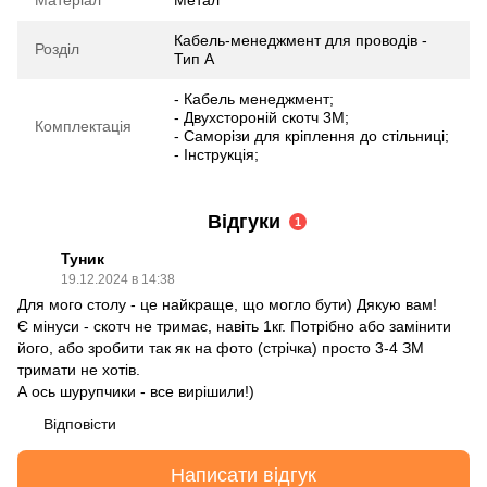
Кабель-менеджмент для проводів -
Розділ
Тип A
- Кабель менеджмент;
- Двухстороній скотч 3M;
Комплектація
- Саморізи для кріплення до стільниці;
- Інструкція;
Відгуки
1
Туник
19.12.2024 в 14:38
Для мого столу - це найкраще, що могло бути) Дякую вам!
Є мінуси - скотч не тримає, навіть 1кг. Потрібно або замінити
його, або зробити так як на фото (стрічка) просто 3-4 ЗМ
тримати не хотів.
А ось шурупчики - все вирішили!)
Відповісти
Написати відгук