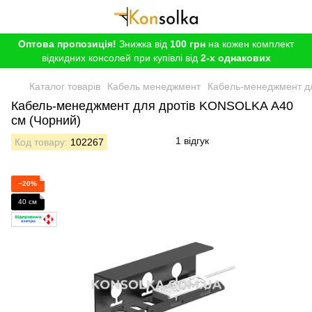
Оптова пропозиція!
Знижка від
100 грн
на кожен комплект
відкидних консолей при купівлі від
2-х однакових
Каталог товарів
Кабель менеджмент
Кабель-менеджмент дл
Кабель-менеджмент для дротів KONSOLKA А40
см (Чорний)
1 відгук
Код товару:
102267
−20%
40 см