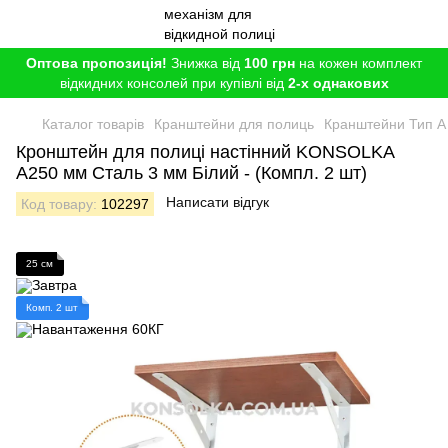
Оптова пропозиція!
Знижка від
100 грн
на кожен комплект
відкидних консолей при купівлі від
2-х однакових
Каталог товарів
Кранштейни для полиць
Кранштейни Тип A
Кронштейн для полиці настінний KONSOLKA
A250 мм Сталь 3 мм Білий - (Компл. 2 шт)
Написати відгук
Код товару:
102297
25 см
Комп. 2 шт