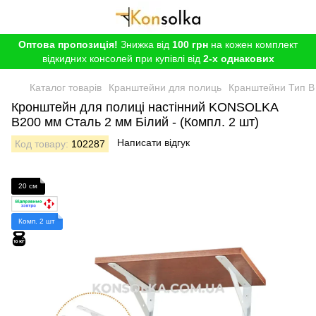
Оптова пропозиція!
Знижка від
100 грн
на кожен комплект
відкидних консолей при купівлі від
2-х однакових
Каталог товарів
Кранштейни для полиць
Кранштейни Тип B
Кронштейн для полиці настінний KONSOLKA
B200 мм Сталь 2 мм Білий - (Компл. 2 шт)
Написати відгук
Код товару:
102287
20 см
Комп. 2 шт