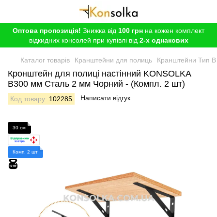
Оптова пропозиція!
Знижка від
100 грн
на кожен комплект
відкидних консолей при купівлі від
2-х однакових
Каталог товарів
Кранштейни для полиць
Кранштейни Тип B
Кронштейн для полиці настінний KONSOLKA
B300 мм Сталь 2 мм Чорний - (Компл. 2 шт)
Написати відгук
Код товару:
102285
30 см
Комп. 2 шт