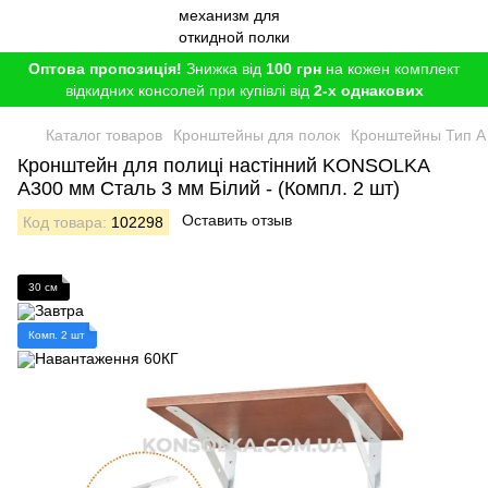
Оптова пропозиція!
Знижка від
100 грн
на кожен комплект
відкидних консолей при купівлі від
2-х однакових
Каталог товаров
Кронштейны для полок
Кронштейны Тип A
Кронштейн для полиці настінний KONSOLKA
A300 мм Сталь 3 мм Білий - (Компл. 2 шт)
Оставить отзыв
Код товара:
102298
30 см
Комп. 2 шт