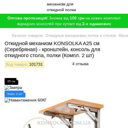
Оптова пропозиція!
Знижка від
100 грн
на кожен комплект
відкидних консолей при купівлі від
2-х однакових
Каталог товаров
Откидные механизмы полок и столов
Меха
Откидной механизм KONSOLKA A25 см
(Серебряная) - кронштейн, консоль для
откидного стола, полки (Компл. 2 шт)
4 отзыва
Код товара:
101731
25 см
Комп. 2 шт