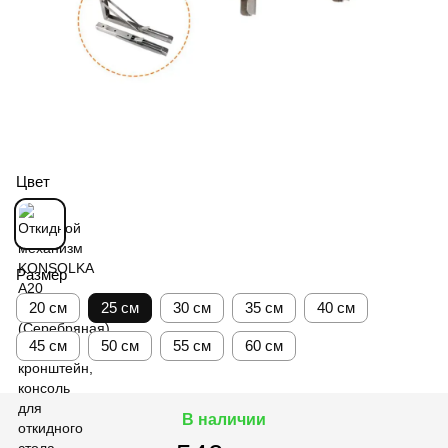
Цвет
Размер
20 см
25 см
30 см
35 см
40 см
45 см
50 см
55 см
60 см
В наличии