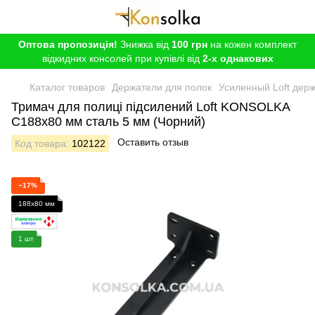
Оптова пропозиція!
Знижка від
100 грн
на кожен комплект
відкидних консолей при купівлі від
2-х однакових
Каталог товаров
Держатели для полок
Усиленный Loft держ
Тримач для полиці підсилений Loft KONSOLKA
C188x80 мм сталь 5 мм (Чорний)
Оставить отзыв
Код товара:
102122
−17%
188x80 мм
1 шт