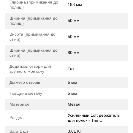
Глибина (примикання до
188 мм
полиці)
Ширина (примикання до
50 мм
полиці)
Висота (примикання до
50 мм
стіни)
Ширина (примикання до
80 мм
стіни)
Додаткові отвори для
Так
зручного монтажу
Діаметр отворів
6 мм
Товщина металу
5 мм
Материал
Метал
Усиленный Loft держатель
Раздел
для полок - Тип C
Вага 1 шт
0.61 КГ