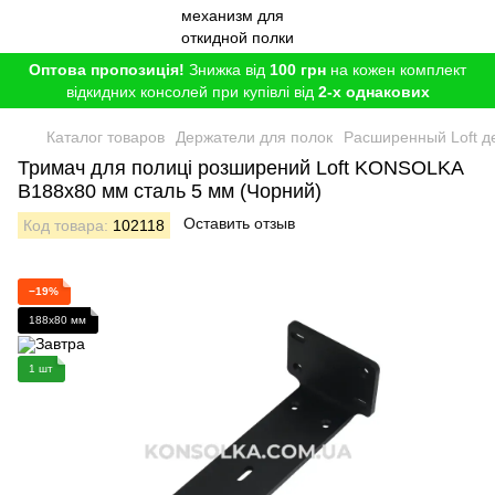
Оптова пропозиція!
Знижка від
100 грн
на кожен комплект
відкидних консолей при купівлі від
2-х однакових
Каталог товаров
Держатели для полок
Расширенный Loft де
Тримач для полиці розширений Loft KONSOLKA
B188x80 мм сталь 5 мм (Чорний)
Оставить отзыв
Код товара:
102118
−19%
188x80 мм
1 шт