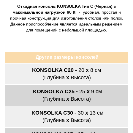
Откидная консоль KONSOLKA Тип C (Черная)
с
максимальной нагрузкой 60 КГ
- удобная, простая и
прочная конструкция для изготовления столов или полок.
Данное приспособление является идеальным решением
для помещений с небольшой площадью.
Другие размеры консолей
KONSOLKA C20 -
20
х
8
см
(Глубина
х
Высота)
KONSOLKA C25 -
25
х
9
см
(Глубина
х
Высота)
KONSOLKA C30 -
30
х
13
см
(Глубина
х
Высота)