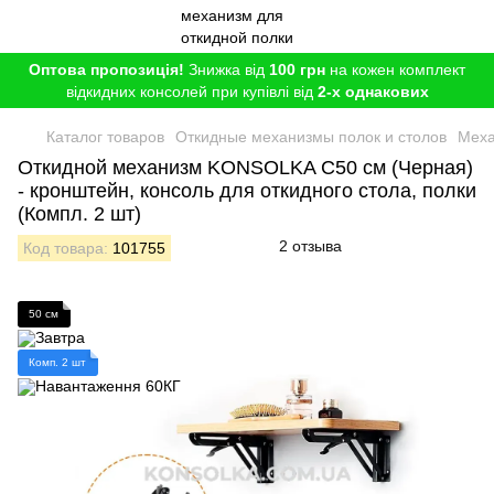
Оптова пропозиція!
Знижка від
100 грн
на кожен комплект
відкидних консолей при купівлі від
2-х однакових
Каталог товаров
Откидные механизмы полок и столов
Меха
Откидной механизм KONSOLKA C50 см (Черная)
- кронштейн, консоль для откидного стола, полки
(Компл. 2 шт)
2 отзыва
Код товара:
101755
50 см
Комп. 2 шт