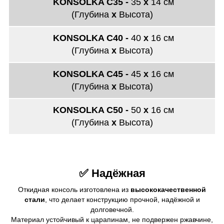
KONSOLKA C35 -
35
х
14
см
(Глубина
х
Высота)
KONSOLKA C40 -
40
х
16
см
(Глубина
х
Высота)
KONSOLKA C45 -
45
х
16
см
(Глубина
х
Высота)
KONSOLKA C50 -
50
х
16
см
(Глубина
х
Высота)
✅ Надёжная
Откидная консоль изготовлена из
высококачественной
стали
, что делает конструкцию прочной, надёжной и
долговечной.
Материал устойчивый к царапинам, не подвержен ржавчине,