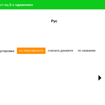
лі від
2-х однакових
Рус
по популярности
сначала дешевле
по названию
ртировка: