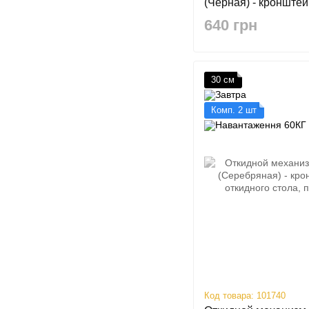
(Черная) - кронштей
откидного стола, пол
640 грн
30 см
Комп. 2 шт
Код товара: 101740