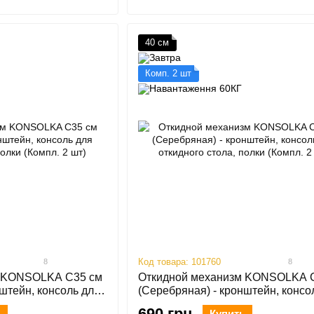
40 см
Комп. 2 шт
Код товара: 101760
8
8
м KONSOLKA C35 см
Откидной механизм KONSOLKA 
штейн, консоль для
(Серебряная) - кронштейн, консо
ки (Компл. 2 шт)
откидного стола, полки (Компл. 2 
690 грн
ь
Купить